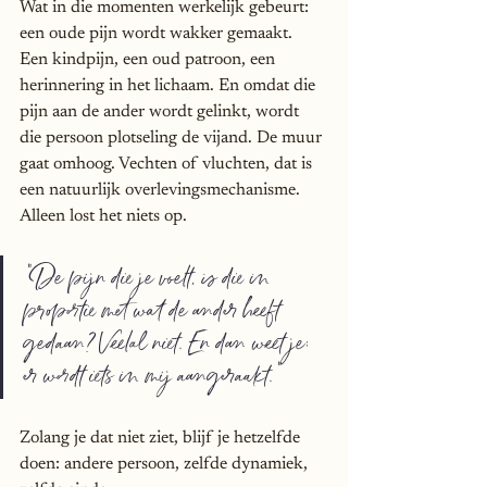
Wat in die momenten werkelijk gebeurt: 
een oude pijn wordt wakker gemaakt. 
Een kindpijn, een oud patroon, een 
herinnering in het lichaam. En omdat die 
pijn aan de ander wordt gelinkt, wordt 
die persoon plotseling de vijand. De muur 
gaat omhoog. Vechten of vluchten, dat is 
een natuurlijk overlevingsmechanisme. 
Alleen lost het niets op.
"De pijn die je voelt, is die in 
proportie met wat de ander heeft 
gedaan? Veelal niet. En dan weet je: 
er wordt iets in mij aangeraakt."
Zolang je dat niet ziet, blijf je hetzelfde 
doen: andere persoon, zelfde dynamiek, 